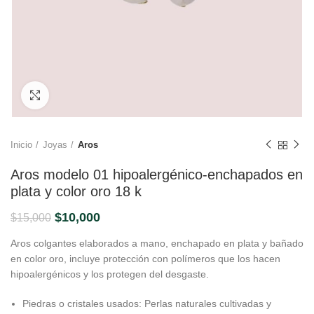
Click to enlarge
Inicio
Joyas
Aros
Aros modelo 01 hipoalergénico-enchapados en
plata y color oro 18 k
El
El
$
10,000
$
15,000
precio
precio
Aros colgantes elaborados a mano, enchapado en plata y bañado
original
actual
en color oro, incluye protección con polímeros que los hacen
era:
es:
hipoalergénicos y los protegen del desgaste.
$15,000.
$10,000.
Piedras o cristales usados: Perlas naturales cultivadas y