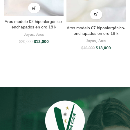
Aros modelo 02 hipoalergénico-
enchapados en oro 18 k
Aros modelo 07 hipoalergénico-
enchapados en oro 18 k
Joyas
,
Aros
Joyas
,
Aros
El
El
$
12,000
$
20,000
precio
precio
El
El
$
13,000
$
16,000
original
actual
precio
precio
era:
es:
original
actual
$20,000.
$12,000.
era:
es:
$16,000.
$13,000.