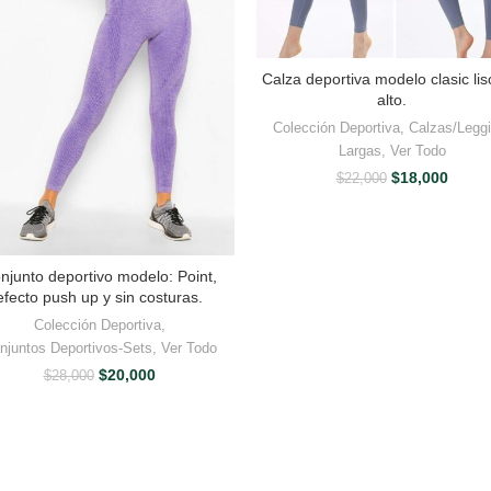
Calza deportiva modelo clasic liso
alto.
Colección Deportiva
,
Calzas/Legg
Largas
,
Ver Todo
El
El
$
18,000
$
22,000
precio
precio
original
actual
era:
es:
$22,000.
$18,0
njunto deportivo modelo: Point,
efecto push up y sin costuras.
Colección Deportiva
,
njuntos Deportivos-Sets
,
Ver Todo
El
El
$
20,000
$
28,000
precio
precio
original
actual
era:
es:
$28,000.
$20,000.