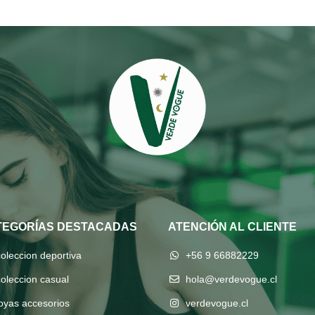
TEGORÍAS DESTACADAS
ATENCIÓN AL CLIENTE
coleccion deportiva
+56 9 66882229
coleccion casual
hola@verdevogue.cl
joyas accesorios
verdevogue.cl