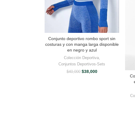
Conjunto deportivo rombo sport sin
costuras y con manga larga disponible
en negro y azul
Colección Deportiva
,
Conjuntos Deportivos-Sets
El
El
$
38,000
$
40,000
Co
precio
precio
original
actual
era:
es:
$40,000.
$38,000.
Co