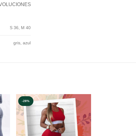
EVOLUCIONES
S 36, M 40
gris, azul
-28%
-24%