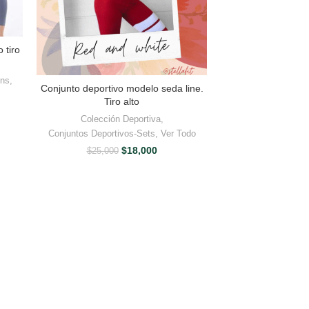
 tiro
ins
,
Conjunto deportivo modelo seda line.
Conjunto deportivo 
Tiro alto
manga larga y
Colección Deportiva
,
Colección 
Conjuntos Deportivos-Sets
,
Ver Todo
Conjuntos Deporti
El
El
$
18,000
$
25,000
E
00.
$
38,000
precio
precio
p
original
actual
o
era:
es:
e
$25,000.
$18,000.