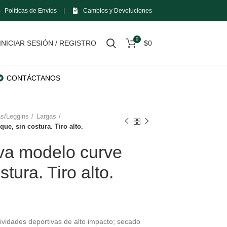
Políticas de Envíos
|
Cambios y Devoluciones
0
INICIAR SESIÓN / REGISTRO
$
0
CONTÁCTANOS
s/Leggins
Largas
ue, sin costura. Tiro alto.
va modelo curve
stura. Tiro alto.
o
tividades deportivas de alto impacto; secado
l