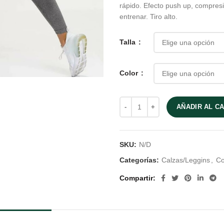
rápido. Efecto push up, compresi
era:
es:
entrenar. Tiro alto.
$20,000.
$16,0
Talla
Color
AÑADIR AL C
SKU:
N/D
Categorías:
Calzas/Leggins
,
Co
Compartir