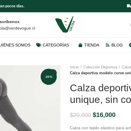
an pocos días.
scríbenos
ola@verdevogue.cl
UIÉNES SOMOS
CATEGORÍAS
TIENDA
BLOG
Inicio
Colección Deportiva
Calza
Calza deportiva modelo curve uniq
-20%
Calza deporti
unique, sin co
El
El
$
16,000
$
20,000
precio
preci
Calza con tejido elástico para ac
original
actua