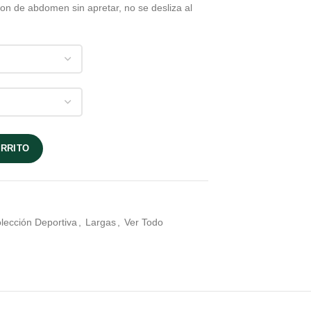
on de abdomen sin apretar, no se desliza al
00.
ARRITO
lección Deportiva
,
Largas
,
Ver Todo