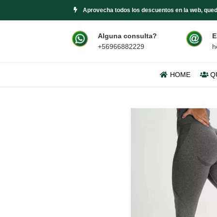
Aprovecha todos los descuentos en la web, qued
Alguna consulta?
E
+56966882229
h
HOME
Q