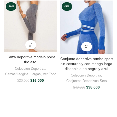
-20%
-5%
Calza deportiva modelo point
Conjunto deportivo rombo sport
tiro alto.
sin costuras y con manga larga
disponible en negro y azul
Colección Deportiva
,
Calzas/Leggins
,
Largas
,
Ver Todo
Colección Deportiva
,
El
El
$
16,000
Conjuntos Deportivos-Sets
$
20,000
precio
precio
El
El
$
38,000
$
40,000
original
actual
precio
precio
era:
es:
original
actual
$20,000.
$16,000.
era:
es:
$40,000.
$38,000.