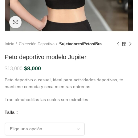
Click to enlarge
Inicio
Colección Deportiva
Sujetadores/Petos/Bra
Peto deportivo modelo Jupiter
El
El
$
8,000
$
13,000
precio
precio
Peto deportivo o casual, ideal para actividades deportivas, te
original
actual
mantiene comoda y seca mientras entrenas.
era:
es:
$13,000.
$8,000.
Trae almohadillas las cuales son extraibles.
Talla