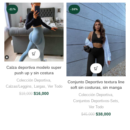
-11%
-16%
Calza deportiva modelo super
push up y sin costura
Colección Deportiva
,
Conjunto Deportivo textura line
Calzas/Leggins
,
Largas
,
Ver Todo
soft sin costuras, sin manga
El
El
$
16,000
$
18,000
Colección Deportiva
,
precio
precio
Conjuntos Deportivos-Sets
,
original
actual
Ver Todo
era:
es:
El
El
$18,000.
$16,000.
$
38,000
$
45,000
precio
precio
original
actual
era:
es: