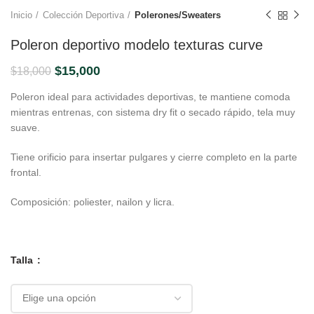
Inicio
Colección Deportiva
Polerones/Sweaters
Poleron deportivo modelo texturas curve
El
El
$
15,000
$
18,000
precio
precio
Poleron ideal para actividades deportivas, te mantiene comoda
original
actual
mientras entrenas, con sistema dry fit o secado rápido, tela muy
era:
es:
suave.
$18,000.
$15,000.
Tiene orificio para insertar pulgares y cierre completo en la parte
frontal.
Composición: poliester, nailon y licra.
Talla