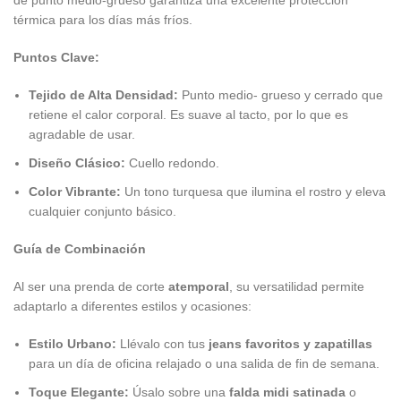
de punto medio-grueso garantiza una excelente protección
térmica para los días más fríos.
Puntos Clave:
Tejido de Alta Densidad:
Punto medio- grueso y cerrado que
retiene el calor corporal. Es suave al tacto, por lo que es
agradable de usar.
Diseño Clásico:
Cuello redondo.
Color Vibrante:
Un tono turquesa que ilumina el rostro y eleva
cualquier conjunto básico.
Guía de Combinación
Al ser una prenda de corte
atemporal
, su versatilidad permite
adaptarlo a diferentes estilos y ocasiones:
Estilo Urbano:
Llévalo con tus
jeans favoritos y zapatillas
para un día de oficina relajado o una salida de fin de semana.
Toque Elegante:
Úsalo sobre una
falda midi satinada
o