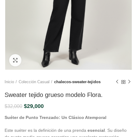
Click to enlarge
Inicio
Colección Casual
chalecos-sweater-tejidos
Sweater tejido grueso modelo Flora.
El
El
$
29,000
$
32,000
precio
precio
Suéter de Punto Trenzado: Un Clásico Atemporal
original
actual
era:
es:
Este suéter es la definición de una prenda
esencial
. Su diseño
$32,000.
$29,000.